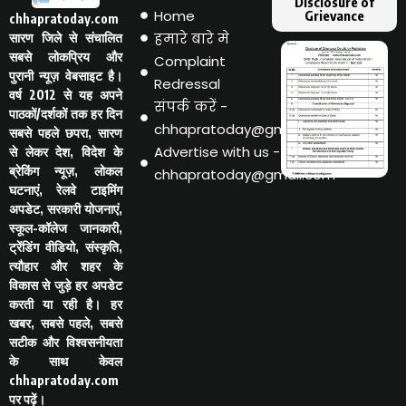
Disclosure of
Home
Grievance
chhapratoday.com
हमारे बारे मे
सारण जिले से संचालित
सबसे लोकप्रिय और
Complaint
पुरानी न्यूज़ वेबसाइट है।
Redressal
वर्ष 2012 से यह अपने
संपर्क करें -
पाठकों/दर्शकों तक हर दिन
chhapratoday@gmail.com
सबसे पहले छपरा, सारण
Advertise with us -
से लेकर देश, विदेश के
ब्रेकिंग न्यूज़, लोकल
chhapratoday@gmail.com
घटनाएं, रेलवे टाइमिंग
अपडेट, सरकारी योजनाएं,
स्कूल-कॉलेज जानकारी,
ट्रेंडिंग वीडियो, संस्कृति,
त्यौहार और शहर के
विकास से जुड़े हर अपडेट
करती या रही है। हर
खबर, सबसे पहले, सबसे
सटीक और विश्वसनीयता
के साथ केवल
chhapratoday.com
पर पढ़ें।