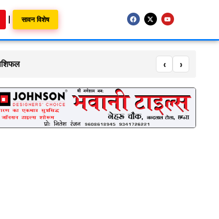
सावन विशेष
 राशिफल
‹
›