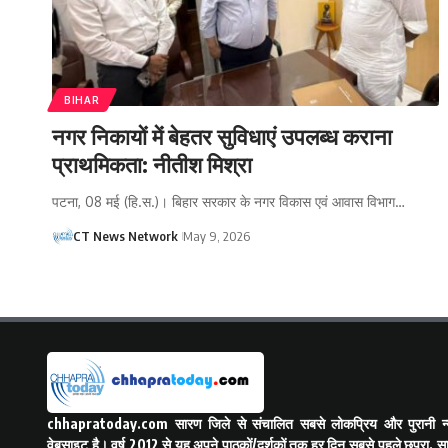
BIHAR
नगर निकायों में बेहतर सुविधाएं उपलब्ध कराना
प्राथमिकता: नीतीश मिश्रा
पटना, 08 मई (हि.स.)। बिहार सरकार के नगर विकास एवं आवास विभाग…
CT News Network
May 9, 2026
chhapratoday.com
सारण जिले से संचालित सबसे लोकप्रिय और पुरानी न्य
वेबसाइट है। वर्ष 2012 से यह अपने पाठकों/दर्शकों तक हर दिन सबसे पहले छपरा, स