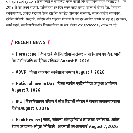
chhapratoday.com सारण जिले से संचालित सबसे पहली और लोकप्रिय न्यूज़ वेबसाइट है। वर्ष
2012 से यह अपने पाठकों/दर्शकों तक हर दिन सबसे पहले छपरा, सारण से लेकर देश, विदेश के
ब्रेकिंग न्यूज़, लोकल घटनाएं, रेलवे टाइमिंग अपडेट, सरकारी योजनाएं, स्कूल-कॉलेज जानकारी,
ट्रेंडिंग वीडियो, संस्कृति, त्यौहार और शहर के विकास से जुड़े हर अपडेट करती आ रही है। हर खबर,
सबसे पहले, सबसे सटीक और विश्वसनीयता के साथ केवल chhapratoday.com पर पढ़ें।
RECENT NEWS
Horoscope | किस राशि के लिए सौभाग्य लेकर आया है आज का दिन, जानें
मेष से मीन राशि का दैनिक राशिफल
August 8, 2026
ABVP | जिला सदस्यता कार्यशाला सम्पन्न
August 7, 2026
National Javelin Day | जिला स्तरीय प्रतियोगिता का हुआ आयोजन
August 7, 2026
JPU | विश्वविद्यालय परिसर में शोध विद्यार्थी संगठन ने पोस्टर लगाकर जताया
विरोध
August 7, 2026
Book Review | समय, संवेदना और प्रतिरोध का काव्य-संगीत डॉ. अमित
रंजन का काव्य-संग्रह ‘मौसिकी : अहसासों का आसमान’
August 7, 2026