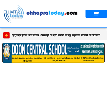
आपका शहर
CT स्पेशल स्टोरी
सावन विशेष
व्हाट्सएप हैकिंग और वित्तीय धोखाधड़ी के बढ़ते मामलों पर गृह मंत्रालय ने जारी की चेतावनी