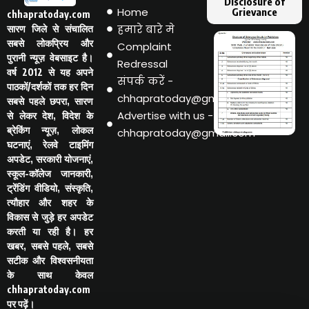
Disclosure of
Home
Grievance
chhapratoday.com
हमारे बारे मे
सारण जिले से संचालित
सबसे लोकप्रिय और
Complaint
पुरानी न्यूज़ वेबसाइट है।
Redressal
वर्ष 2012 से यह अपने
संपर्क करें -
पाठकों/दर्शकों तक हर दिन
chhapratoday@gmail.com
सबसे पहले छपरा, सारण
Advertise with us -
से लेकर देश, विदेश के
ब्रेकिंग न्यूज़, लोकल
chhapratoday@gmail.com
घटनाएं, रेलवे टाइमिंग
अपडेट, सरकारी योजनाएं,
स्कूल-कॉलेज जानकारी,
ट्रेंडिंग वीडियो, संस्कृति,
त्यौहार और शहर के
विकास से जुड़े हर अपडेट
करती या रही है। हर
खबर, सबसे पहले, सबसे
सटीक और विश्वसनीयता
के साथ केवल
chhapratoday.com
पर पढ़ें।