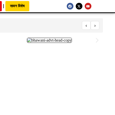
सावन विशेष
‹
›