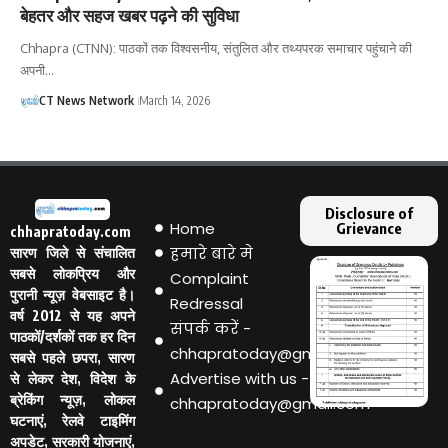
बेहतर और सहज खबर पढ़ने की सुविधा
Chhapra (CTNN): पाठकों तक विश्वसनीय, संतुलित और तथ्यपरक समाचार पहुंचाने की
अपनी…
CT News Network
March 14, 2026
Disclosure of
Home
Grievance
chhapratoday.com
हमारे बारे मे
सारण जिले से संचालित
सबसे लोकप्रिय और
Complaint
पुरानी न्यूज़ वेबसाइट है।
Redressal
वर्ष 2012 से यह अपने
संपर्क करें -
पाठकों/दर्शकों तक हर दिन
chhapratoday@gmail.com
सबसे पहले छपरा, सारण
Advertise with us -
से लेकर देश, विदेश के
ब्रेकिंग न्यूज़, लोकल
chhapratoday@gmail.com
घटनाएं, रेलवे टाइमिंग
अपडेट, सरकारी योजनाएं,