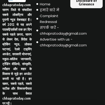
Disclosure of
Home
Grievance
chhapratoday.com
हमारे बारे मे
सारण जिले से संचालित
सबसे लोकप्रिय और
Complaint
पुरानी न्यूज़ वेबसाइट है।
Redressal
वर्ष 2012 से यह अपने
संपर्क करें -
पाठकों/दर्शकों तक हर दिन
chhapratoday@gmail.com
सबसे पहले छपरा, सारण
Advertise with us -
से लेकर देश, विदेश के
ब्रेकिंग न्यूज़, लोकल
chhapratoday@gmail.com
घटनाएं, रेलवे टाइमिंग
अपडेट, सरकारी योजनाएं,
स्कूल-कॉलेज जानकारी,
ट्रेंडिंग वीडियो, संस्कृति,
त्यौहार और शहर के
विकास से जुड़े हर अपडेट
करती या रही है। हर
खबर, सबसे पहले, सबसे
सटीक और विश्वसनीयता
के साथ केवल
chhapratoday.com
पर पढ़ें।