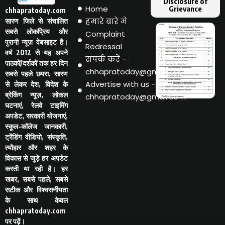
Disclosure of
Home
Grievance
chhapratoday.com
हमारे बारे मे
सारण जिले से संचालित
सबसे लोकप्रिय और
Complaint
पुरानी न्यूज़ वेबसाइट है।
Redressal
वर्ष 2012 से यह अपने
संपर्क करें -
पाठकों/दर्शकों तक हर दिन
chhapratoday@gmail.com
सबसे पहले छपरा, सारण
Advertise with us -
से लेकर देश, विदेश के
ब्रेकिंग न्यूज़, लोकल
chhapratoday@gmail.com
घटनाएं, रेलवे टाइमिंग
अपडेट, सरकारी योजनाएं,
स्कूल-कॉलेज जानकारी,
ट्रेंडिंग वीडियो, संस्कृति,
त्यौहार और शहर के
विकास से जुड़े हर अपडेट
करती या रही है। हर
खबर, सबसे पहले, सबसे
सटीक और विश्वसनीयता
के साथ केवल
chhapratoday.com
पर पढ़ें।