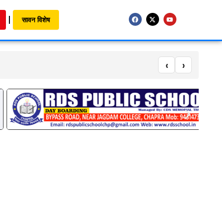
सावन विशेष
‹
›