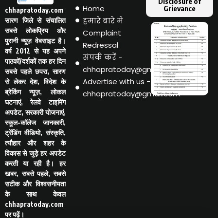
Disclosure of
Home
Grievance
chhapratoday.com
हमारे बारे मे
सारण जिले से संचालित
सबसे लोकप्रिय और
Complaint
पुरानी न्यूज़ वेबसाइट है।
Redressal
वर्ष 2012 से यह अपने
संपर्क करें -
पाठकों/दर्शकों तक हर दिन
chhapratoday@gmail.com
सबसे पहले छपरा, सारण
Advertise with us -
से लेकर देश, विदेश के
ब्रेकिंग न्यूज़, लोकल
chhapratoday@gmail.com
घटनाएं, रेलवे टाइमिंग
अपडेट, सरकारी योजनाएं,
स्कूल-कॉलेज जानकारी,
ट्रेंडिंग वीडियो, संस्कृति,
त्यौहार और शहर के
विकास से जुड़े हर अपडेट
करती या रही है। हर
खबर, सबसे पहले, सबसे
सटीक और विश्वसनीयता
के साथ केवल
chhapratoday.com
पर पढ़ें।