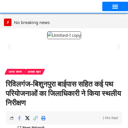
आपका शहर
CT स्पेशल स्टोरी
सावन विशेष
⚡
No breaking news
अपना सारण
आपका शहर
रिविलगंज–बिशुनपुरा बाईपास सहित कई पथ
परियोजनाओं का जिलाधिकारी ने किया स्थलीय
निरीक्षण
2 Min Read
CT News Network