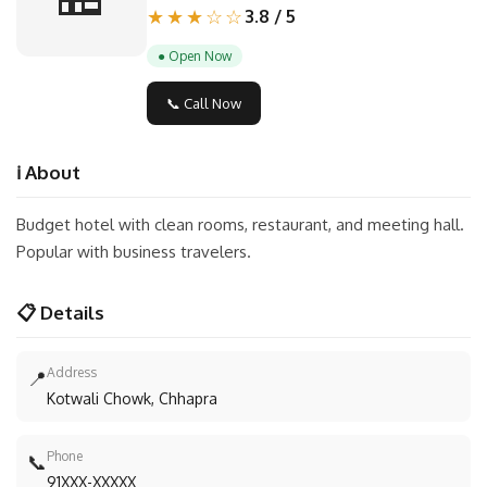
★★★☆☆
3.8 / 5
● Open Now
📞 Call Now
ℹ️ About
Budget hotel with clean rooms, restaurant, and meeting hall.
Popular with business travelers.
📋 Details
Address
📍
Kotwali Chowk, Chhapra
Phone
📞
91XXX-XXXXX