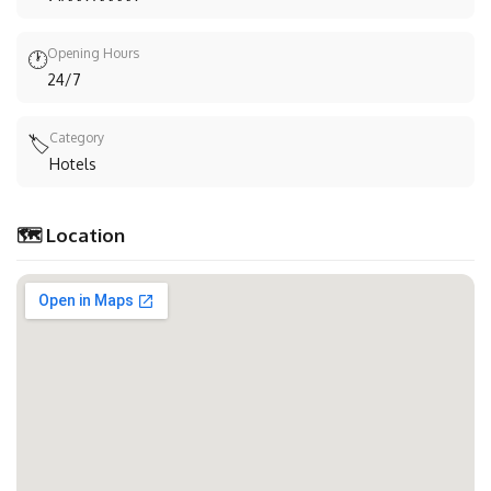
Opening Hours
🕐
24/7
Category
🏷️
Hotels
🗺️ Location