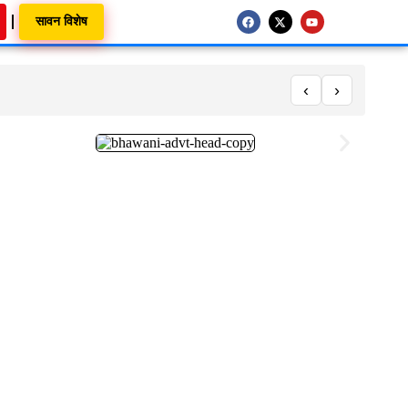
सावन विशेष
‹
›