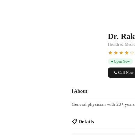
Dr. Rak
Health & Medic
★★★★☆
● Open Now
📞 Call Now
ℹ️ About
General physician with 20+ years
📋 Details