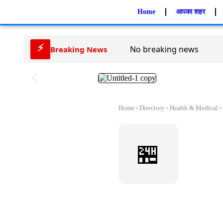
Home
आपका शहर
⚡
No breaking news
Breaking News
Home
›
Directory
› Health & Medical ›
🏪