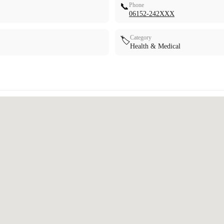
📞
Phone
06152-242XXX
Category
🏷️
Health & Medical