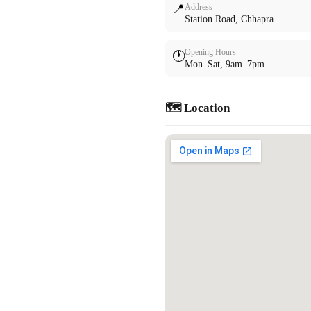
📍
Address
Station Road, Chhapra
Opening Hours
🕐
Mon–Sat, 9am–7pm
🗺️ Location