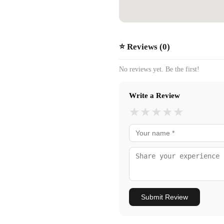
⭐ Reviews (0)
No reviews yet. Be the first!
Write a Review
★
★
★
★
★
Submit Review