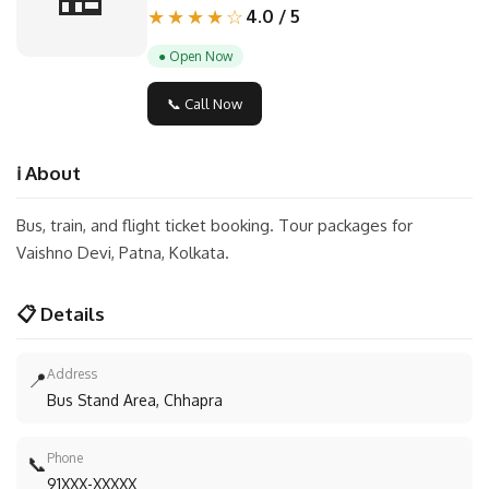
★★★★☆
4.0 / 5
● Open Now
📞 Call Now
ℹ️ About
Bus, train, and flight ticket booking. Tour packages for
Vaishno Devi, Patna, Kolkata.
📋 Details
Address
📍
Bus Stand Area, Chhapra
Phone
📞
91XXX-XXXXX