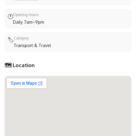
Opening Hours
🕐
Daily 7am–9pm
Category
🏷️
Transport & Travel
🗺️ Location