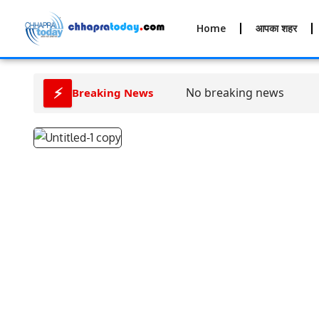
Home
आपका शहर
⚡
No breaking news
Breaking News