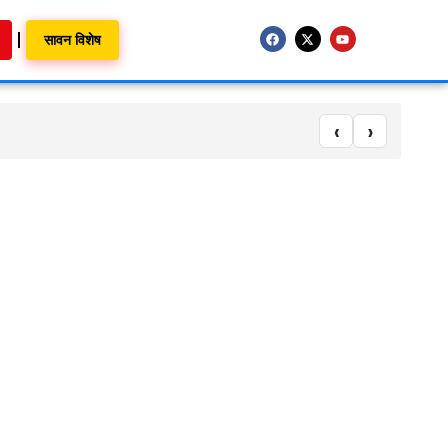
सावन विशेष
‹
›