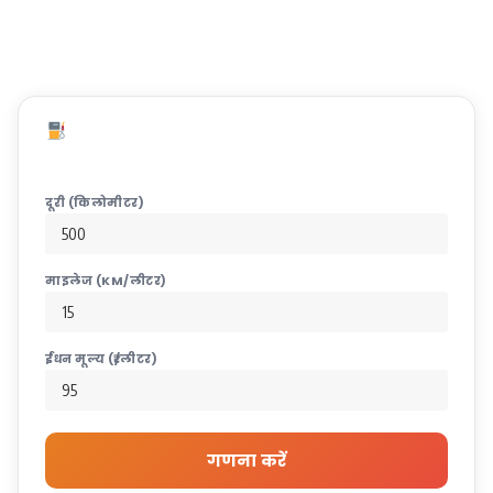
Fuel Calculator
यात्रा का ईंधन खर्च और लीटर की गणना करें
Fuel कैलकुलेटर
दूरी (किलोमीटर)
माइलेज (KM/लीटर)
ईंधन मूल्य (₹/लीटर)
गणना करें