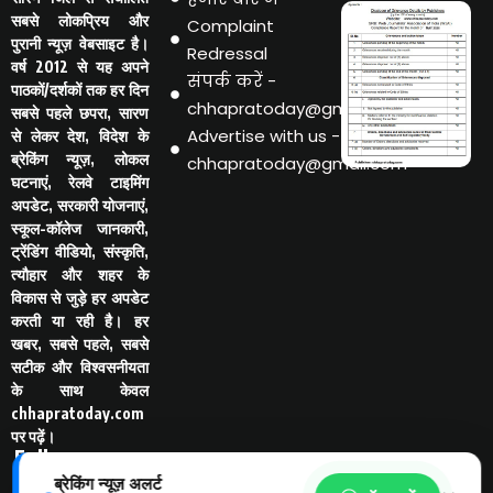
सबसे लोकप्रिय और
Complaint
पुरानी न्यूज़ वेबसाइट है।
Redressal
वर्ष 2012 से यह अपने
संपर्क करें -
पाठकों/दर्शकों तक हर दिन
chhapratoday@gmail.com
सबसे पहले छपरा, सारण
Advertise with us -
से लेकर देश, विदेश के
ब्रेकिंग न्यूज़, लोकल
chhapratoday@gmail.com
घटनाएं, रेलवे टाइमिंग
अपडेट, सरकारी योजनाएं,
स्कूल-कॉलेज जानकारी,
ट्रेंडिंग वीडियो, संस्कृति,
त्यौहार और शहर के
विकास से जुड़े हर अपडेट
करती या रही है। हर
खबर, सबसे पहले, सबसे
सटीक और विश्वसनीयता
के साथ केवल
chhapratoday.com
पर पढ़ें।
Follo
w Us
ब्रेकिंग न्यूज़ अलर्ट