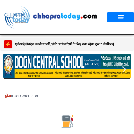
आपका शहर
CT स्पेशल स्टोरी
सावन विशेष
यूपीआई लेनदेन उपभोक्ताओं, छोटे कारोबारियों के लिए बना रहेगा मुफ्त : पीसीआई
होम
›
Fuel Calculator